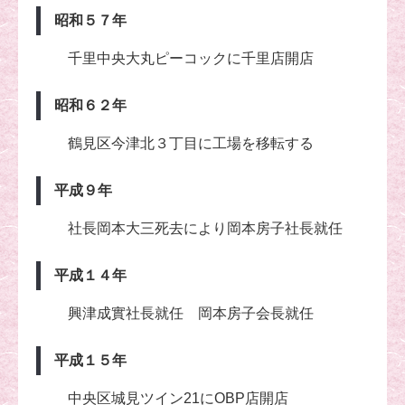
昭和５７年
千里中央大丸ピーコックに千里店開店
昭和６２年
鶴見区今津北３丁目に工場を移転する
平成９年
社長岡本大三死去により岡本房子社長就任
平成１４年
興津成實社長就任 岡本房子会長就任
平成１５年
中央区城見ツイン21にOBP店開店