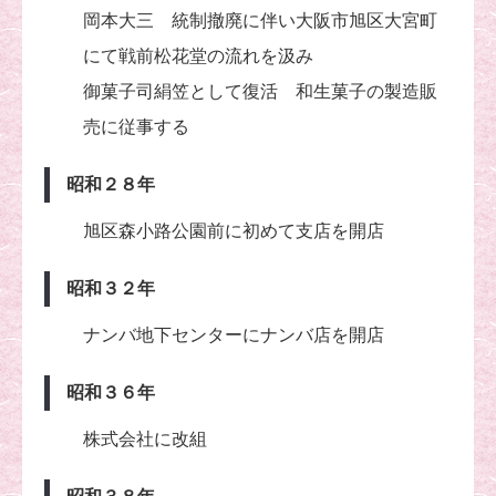
岡本大三 統制撤廃に伴い大阪市旭区大宮町
にて戦前松花堂の流れを汲み
御菓子司絹笠として復活 和生菓子の製造販
売に従事する
昭和２８年
旭区森小路公園前に初めて支店を開店
昭和３２年
ナンバ地下センターにナンバ店を開店
昭和３６年
株式会社に改組