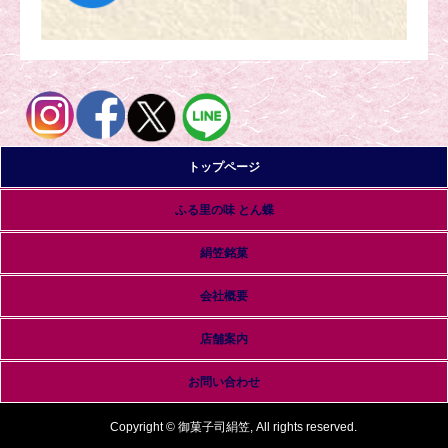
トップページ
ふる里の味 とん蝶
絹笠銘菓
会社概要
店舗案内
お問い合わせ
Copyright © 御菓子司絹笠, All rights reserved.