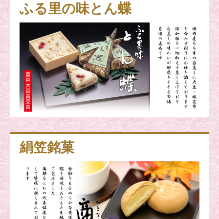
ふる里の味とん蝶
絹笠銘菓